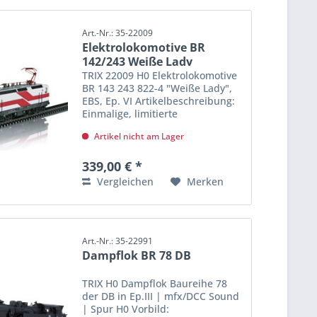
Art.-Nr.: 35-22009
Elektrolokomotive BR
142/243 Weiße Lady
TRIX 22009 H0 Elektrolokomotive
BR 143 243 822-4 "Weiße Lady",
EBS, Ep. VI Artikelbeschreibung:
Einmalige, limitierte
Sonderauflage; ausschließlich in
Artikel nicht am Lager
den EUROTRAIN- und idee+spiel-
Fachgeschäften erhältlich.
Vorbild: Elektrolokomotive BR...
339,00 € *
Vergleichen
Merken
Art.-Nr.: 35-22991
Dampflok BR 78 DB
TRIX H0 Dampflok Baureihe 78
der DB in Ep.III | mfx/DCC Sound
| Spur H0 Vorbild: