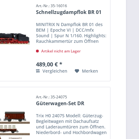
Art.-Nr.: 35-16016
Schnellzugdampflok BR 01
MINITRIX N Dampflok BR 01 des
BEM | Epoche VI | DCC/mfx
Sound | Spur N 1/160. Highlights:
Rauchkammertür zum Öffnen
Triebwerksbeleuchtung
Artikel nicht am Lager
Berühmte betriebsfähige
Museumslokomotive Vorbild:...
489,00 € *
Vergleichen
Merken
Art.-Nr.: 35-24075
Güterwagen-Set DR
Trix H0 24075 Modell: Güterzug-
Begleitwagen mit Dachaufsatz
und Laderaumtüren zum Öffnen.
Niederbord- und Hochbordwagen
mit Strandkörben für das Seebad