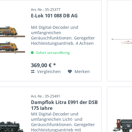
Art.-Nr.: 35-25377
E-Lok 101 088 DB AG
Mit Digital-Decoder und
umfangreichen
Geräuschfunktionen. Geregelter
Hochleistungsantrieb. 4 Achsen
angetrieben. Haftreifen.
Sofort versandfertig
Fahrtrichtungsabhängig
wechselndes Dreilicht-
Spitzensignal und 2 rote
369,00 € *
Schlusslichter konventionell in
Vergleichen
Merken
Betrieb,...
Art.-Nr.: 35-25491
Dampflok Litra E991 der DSB
175 Jahre
Mit Digital-Decoder und
umfangreichen Licht- und
Geräuschfunktionen. Geregelter
Hochleistungsantrieb mit