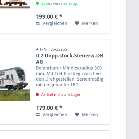
Sofort versandfertig
Heringsdorf sowie verschiedenen
Holzladegütern...
199,00 € *
Vergleichen
Merken
Art.-Nr.: 35-23255
IC2 Dopp.stock-Steuerw.DB
AG
Befahrbarer Mindestradius 360
mm. Mit Tief-Einstieg zwischen
den Drehgestellen. Serienmäßig
mit eingebauter LED-
Innenbeleuchtung auf beiden
Artikel nicht am Lager
Ebenen und stromführender,
trennbarer Kurzkupplung an der
Wagen-Seite ohne...
179,00 € *
Vergleichen
Merken