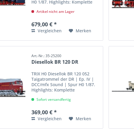
H0 1/87. Highlights: Komplette
Neukonstruktion. Besonders
Artikel nicht am Lager
filigrane Metallkonstruktion.
Viele angesetzte Details.
Serienmäßiger Raucheinsatz
679,00 € *
mit...
Vergleichen
Merken
Art.-Nr.: 35-25200
Diesellok BR 120 DR
TRIX H0 Diesellok BR 120 052
Taigatrommel der DR | Ep. IV |
DCC/mfx Sound | Spur H0 1/87.
Highlights: Komplette
Neukonstruktion. Mit Pufferhöhe
Sofort versandfertig
nach NEM. Fahrgestell und
Aufbau der Lokomotive
weitgehend aus Metall. Seitlich
369,00 € *
angesetzte...
Vergleichen
Merken