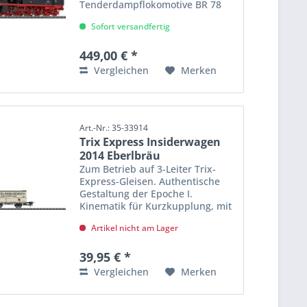
Tenderdampflokomotive BR 78
(ehemalige preußische T18) der
Sofort versandfertig
Deutschen Bundesbahn (DB).
Ausführung mit drei
Kesselaufbauten (D-D-S),
449,00 € *
Sandkasten eckig....
Vergleichen
Merken
Art.-Nr.: 35-33914
Trix Express Insiderwagen
2014 Eberlbräu
Zum Betrieb auf 3-Leiter Trix-
Express-Gleisen. Authentische
Gestaltung der Epoche I.
Kinematik für Kurzkupplung, mit
Speichenrädern. Länge über
Artikel nicht am Lager
Puffer 10,1 cm.
39,95 € *
Vergleichen
Merken