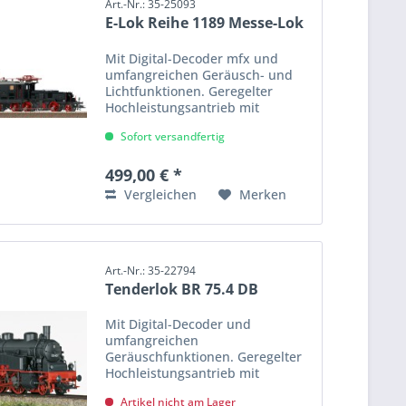
Art.-Nr.: 35-25093
E-Lok Reihe 1189 Messe-Lok
Mit Digital-Decoder mfx und
umfangreichen Geräusch- und
Lichtfunktionen. Geregelter
Hochleistungsantrieb mit
Schwungmasse, zentral
Sofort versandfertig
eingebaut. Jeweils 2 Treibräder in
den beiden Treibgestellen über
Kardan angetrieben....
499,00 € *
Vergleichen
Merken
Art.-Nr.: 35-22794
Tenderlok BR 75.4 DB
Mit Digital-Decoder und
umfangreichen
Geräuschfunktionen. Geregelter
Hochleistungsantrieb mit
Schwungmasse im Kessel. Drei
Artikel nicht am Lager
Achsen angetrieben. Haftreifen.