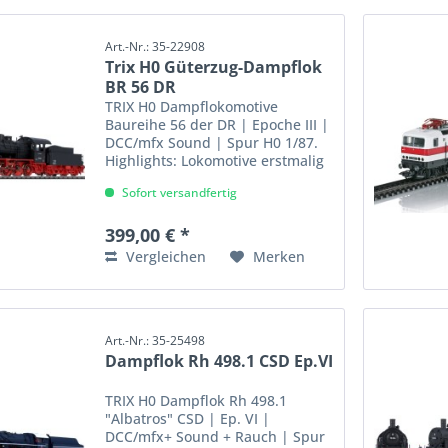
Art.-Nr.: 35-22908
Trix H0 Güterzug-Dampflok
BR 56 DR
TRIX H0 Dampflokomotive
Baureihe 56 der DR | Epoche III |
DCC/mfx Sound | Spur H0 1/87.
Highlights: Lokomotive erstmalig
mit Windleitblechen Neu
Sofort versandfertig
entwickelte Rauchkammertüre
Vorbildgerechte Änderungen der
Leitungsführung Mit...
399,00 € *
Vergleichen
Merken
Art.-Nr.: 35-25498
Dampflok Rh 498.1 CSD Ep.VI
TRIX H0 Dampflok Rh 498.1
"Albatros" CSD | Ep. VI |
DCC/mfx+ Sound + Rauch | Spur