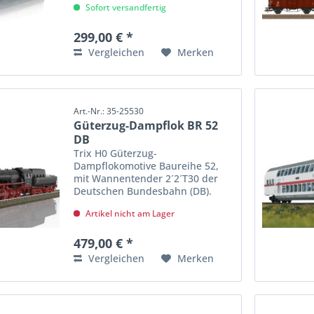
Sofort versandfertig
Elektrolokomotive 114 502-8 der
Deutschen Bundesbahn (DB) mit
windschnittiger Front...
299,00 € *
Vergleichen
Merken
Art.-Nr.: 35-25530
Güterzug-Dampflok BR 52
DB
Trix H0 Güterzug-
Dampflokomotive Baureihe 52,
mit Wannentender 2´2´T30 der
Deutschen Bundesbahn (DB).
Schwarz/rote Grundfarbgebung.
Artikel nicht am Lager
Witte-Windleitbleche mit
geknickter oberer Kante. Vorlauf-
Radsatz mit...
479,00 € *
Vergleichen
Merken