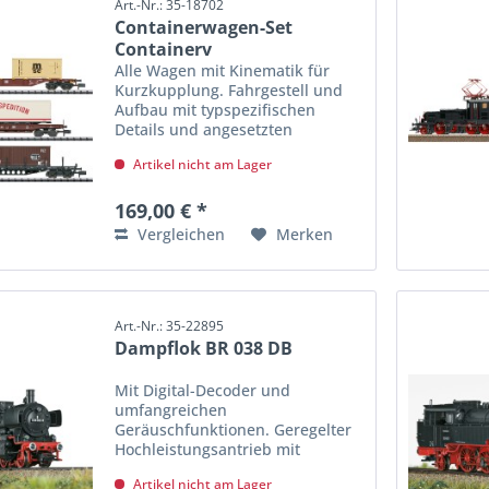
Art.-Nr.: 35-18702
Containerwagen-Set
Containerv
Alle Wagen mit Kinematik für
Kurzkupplung. Fahrgestell und
Aufbau mit typspezifischen
Details und angesetzten
Einzelheiten. Gesamtlänge über
Artikel nicht am Lager
Puffer 349 mm.
169,00 € *
Vergleichen
Merken
Art.-Nr.: 35-22895
Dampflok BR 038 DB
Mit Digital-Decoder und
umfangreichen
Geräuschfunktionen. Geregelter
Hochleistungsantrieb mit
Schwungmasse im Kessel. Drei
Artikel nicht am Lager
Achsen angetrieben. Haftreifen.