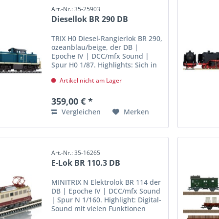
Art.-Nr.: 35-25903
Diesellok BR 290 DB
TRIX H0 Diesel-Rangierlok BR 290,
ozeanblau/beige, der DB |
Epoche IV | DCC/mfx Sound |
Spur H0 1/87. Highlights: Sich in
Fahrtrichtung drehender
Artikel nicht am Lager
Lokführer Telex-Kupplung vorne
und hinten Kupplungswalzer
Vorbild: Schwere...
359,00 € *
Vergleichen
Merken
Art.-Nr.: 35-16265
E-Lok BR 110.3 DB
MINITRIX N Elektrolok BR 114 der
DB | Epoche IV | DCC/mfx Sound
| Spur N 1/160. Highlight: Digital-
Sound mit vielen Funktionen
Vorbild: Einheits-