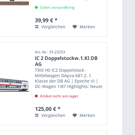
Länge über Puffer 10,4 cm.
Sofort versandfertig
Wechselstromradsatz E36667900.
39,99 € *
Vergleichen
Merken
Art.-Nr.: 35-23253
IC 2 Doppelstockw.1.Kl.DB
AG
TRIX H0 IC2 Doppelstock-
Mittelwagen DApza 687.2, 1.
Klasse der DB AG | Epoche VI |
DC-Wagen 1/87 Highlights: Neuer
vorbildgerechter Zuglauf: IC 2045
Artikel nicht am Lager
von Köln nach Dresden Hbf
Wagen-Ordnungsnummer 5
Serienmäßig mit LED-
125,00 € *
Innenbeleuchtung...
Vergleichen
Merken