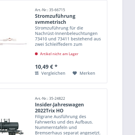
Art.-Nr.: 35-66715
Stromzuführung
symmetrisch
Stromzuführung für die
Nachrüst-Innenbeleuchtungen
73410 und 73411 bestehend aus
zwei Schleiffedern zum
elektrischen Anschluss.
Artikel nicht am Lager
Verwendbar für vierachsige
Personenwagen mit
symmetrischer
10,49 € *
Drehgestellbefestigung. Mit
Vergleichen
Merken
dieser Stromzuführung...
Art.-Nr.: 35-24822
Insider-Jahreswagen
2022Trix HO
Filigrane Ausführung des
Fahrwerks und des Aufbaus.
Nummerntafeln und
Bremserhaus separat angesetzt.