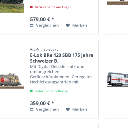
Schwungmasse im Kessel. Drei
Artikel nicht am Lager
Achsen angetrieben. Haftreifen.
Lokomotive und Tender
weitgehend aus Metall. Ein
579,00 € *
Rauchgenerator ist...
Vergleichen
Merken
Art.-Nr.: 35-25875
E-Lok BRe 420 SBB 175 Jahre
Schweizer B.
Mit Digital-Decoder mfx und
umfangreichen
Geräuschfunktionen. Geregelter
Hochleistungsantrieb mit
Schwungmasse, zentral
Sofort versandfertig
eingebaut. 4 Achsen über Kardan
angetrieben. Haftreifen.
Fahrtrichtungsabhängig
359,00 € *
wechselndes Dreilicht-
Vergleichen
Merken
Spitzensignal...